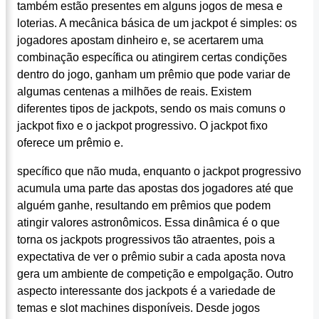
também estão presentes em alguns jogos de mesa e
loterias. A mecânica básica de um jackpot é simples: os
jogadores apostam dinheiro e, se acertarem uma
combinação específica ou atingirem certas condições
dentro do jogo, ganham um prêmio que pode variar de
algumas centenas a milhões de reais. Existem
diferentes tipos de jackpots, sendo os mais comuns o
jackpot fixo e o jackpot progressivo. O jackpot fixo
oferece um prêmio e.
specífico que não muda, enquanto o jackpot progressivo
acumula uma parte das apostas dos jogadores até que
alguém ganhe, resultando em prêmios que podem
atingir valores astronômicos. Essa dinâmica é o que
torna os jackpots progressivos tão atraentes, pois a
expectativa de ver o prêmio subir a cada aposta nova
gera um ambiente de competição e empolgação. Outro
aspecto interessante dos jackpots é a variedade de
temas e slot machines disponíveis. Desde jogos