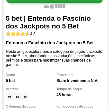
5 bet | Entenda o Fascínio
dos Jackpots no 5 Bet
4.8
Entenda o Fascínio dos Jackpots no 5 Bet
Neste artigo, exploramos a categoria de jogos 'Jackpots'
no site 5 bet, abordando suas variações, mecânicas,
prêmios e dicas para maximizar suas chances de
ganhar.
Nome
Proprietário
5 bet
Stars Investments N.V.
Idiomas
Tempo de Saque
48 horas
PT
ES
EN
Categoria de Jogos
Fornecedores de Jogos