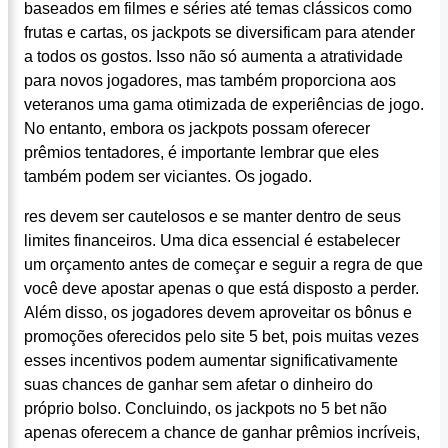
baseados em filmes e séries até temas clássicos como
frutas e cartas, os jackpots se diversificam para atender
a todos os gostos. Isso não só aumenta a atratividade
para novos jogadores, mas também proporciona aos
veteranos uma gama otimizada de experiências de jogo.
No entanto, embora os jackpots possam oferecer
prêmios tentadores, é importante lembrar que eles
também podem ser viciantes. Os jogado.
res devem ser cautelosos e se manter dentro de seus
limites financeiros. Uma dica essencial é estabelecer
um orçamento antes de começar e seguir a regra de que
você deve apostar apenas o que está disposto a perder.
Além disso, os jogadores devem aproveitar os bônus e
promoções oferecidos pelo site 5 bet, pois muitas vezes
esses incentivos podem aumentar significativamente
suas chances de ganhar sem afetar o dinheiro do
próprio bolso. Concluindo, os jackpots no 5 bet não
apenas oferecem a chance de ganhar prêmios incríveis,